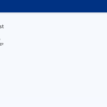
st
n
rge