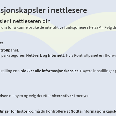
sjonskapsler i nettlesere
ler i nettleseren din
din for å kunne bruke de interaktive funksjonene i HelsaMi. Følg di
e:
trollpanel
.
du på kategorien
Nettverk og Internett
. Hvis Kontrollpanel er i Ikonv
nstilling enn
Blokker alle informasjonskapsler
. Høyere innstillinger
tiver
-menyen og velg deretter
Alternativer
i menyen.
linger for historikk
, må du kontrollere at
Godta informasjonskapsle