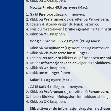
Klikk på
OK
-knappen.
Mozilla Firefox 45.0 og nyere (Mac):
Gå til
Firefox
-rullegardinmenyen.
Klikk på
Preferanser
og deretter på
Personvern
.
I delen
Historikk
velger du
Husk historikk
.
Hvis du foretrekker å
bruke egendefinerte innstil
Klikk på
OK
-knappen.
Google Chrome 50.x og nyere (PC og Mac):
Klikk på
menyikonet
(Egendefiner og kontroller Go
Klikk på
Vis avanserte innstillinger …
.
I delen
Personvern
klikker du på knappen
Innhold
Under
Informasjonskapsler
velger du
«Blokkert»
Klikk på
OK
-knappen.
Lukk
Innstillinger
-fanen.
Safari 7.x og nyere (Mac):
Gå til
Safari
-rullegardinmenyen.
Klikk på
Preferanser
og deretter på
Personvern
.
I delen
Blokker infokapsler
i Innholdsinnstillinge
Klikk på
OK
-knappen.
Slik aktiverer du informasjonskapsler i nettlese