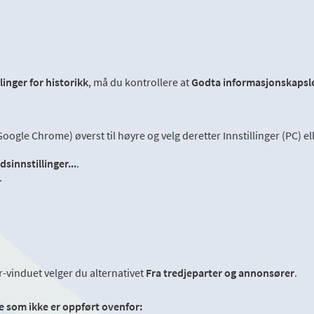
linger for historikk
, må du kontrollere at
Godta informasjonskapsle
ogle Chrome) øverst til høyre og velg deretter Innstillinger (PC) ell
sinnstillinger...
.
.
r-vinduet velger du alternativet
Fra tredjeparter og annonsører
.
re som ikke er oppført ovenfor: