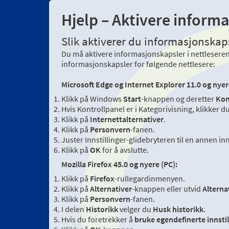
Hjelp – Aktivere informa
Slik aktiverer du informasjonskaps
Du må aktivere informasjonskapsler i nettleseren 
informasjonskapsler for følgende nettlesere:
Microsoft Edge og Internet Explorer 11.0 og nyer
Klikk på Windows
Start
-knappen og deretter
Kon
Hvis Kontrollpanel er i Kategorivisning, klikker 
Klikk på
Internettalternativer
.
Klikk på
Personvern
-fanen.
Juster Innstillinger-glidebryteren til en annen in
Klikk på
OK
for å avslutte.
Mozilla Firefox 45.0 og nyere (PC):
Klikk på
Firefox
-rullegardinmenyen.
Klikk på
Alternativer
-knappen eller utvid
Alterna
Klikk på
Personvern
-fanen.
I delen
Historikk
velger du
Husk historikk
.
Hvis du foretrekker å
bruke egendefinerte innstil